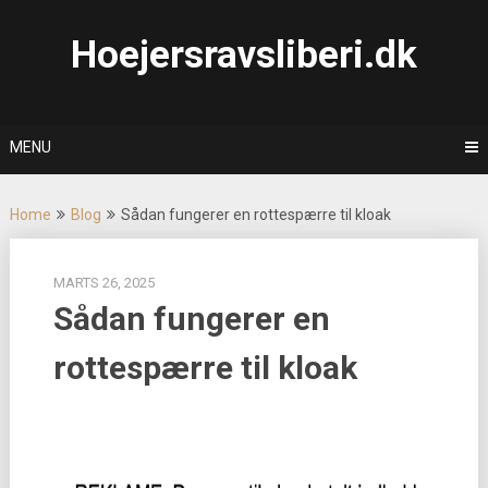
Skip
to
Hoejersravsliberi.dk
content
MENU
Home
Blog
Sådan fungerer en rottespærre til kloak
MARTS 26, 2025
Sådan fungerer en
rottespærre til kloak