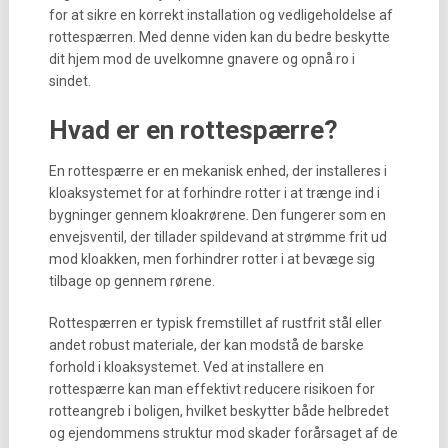
for at sikre en korrekt installation og vedligeholdelse af
rottespærren. Med denne viden kan du bedre beskytte
dit hjem mod de uvelkomne gnavere og opnå ro i
sindet.
Hvad er en rottespærre?
En rottespærre er en mekanisk enhed, der installeres i
kloaksystemet for at forhindre rotter i at trænge ind i
bygninger gennem kloakrørene. Den fungerer som en
envejsventil, der tillader spildevand at strømme frit ud
mod kloakken, men forhindrer rotter i at bevæge sig
tilbage op gennem rørene.
Rottespærren er typisk fremstillet af rustfrit stål eller
andet robust materiale, der kan modstå de barske
forhold i kloaksystemet. Ved at installere en
rottespærre kan man effektivt reducere risikoen for
rotteangreb i boligen, hvilket beskytter både helbredet
og ejendommens struktur mod skader forårsaget af de