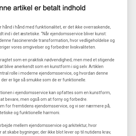
går hånd i hånd med funktionalitet, er det ikke overraskende,
t ind i det æstetiske. “Når ejendomsservice bliver kunst:
 denne fascinerende transformation, hvor vedligeholdelse og
iger vores omgivelser og forbedrer livskvaliteten.
etragtet som en praktisk nødvendighed, men med et stigende
at blive anerkendt som en kunstform i sig selv. Artiklen
central rolle i moderne ejendomsservice, og hvordan denne
 der er lige så smukke som de er funktionelle.
ktionen i ejendomsservice kan opfattes som en kunstform,
m at bevare, men også om at forny og forbedre.
um for fremtidens ejendomsservice, og vi ser nærmere på,
stetiske og funktionelle harmoni.
marbejde mellem ejendomsservice og arkitektur, hvor
 at skabe bygninger, der ikke blot lever op til nutidens krav,