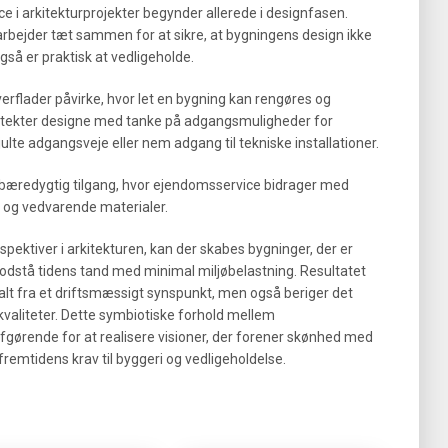
e i arkitekturprojekter begynder allerede i designfasen.
rbejder tæt sammen for at sikre, at bygningens design ikke
så er praktisk at vedligeholde.
erflader påvirke, hvor let en bygning kan rengøres og
rkitekter designe med tanke på adgangsmuligheder for
julte adgangsveje eller nem adgang til tekniske installationer.
æredygtig tilgang, hvor ejendomsservice bidrager med
 og vedvarende materialer.
ektiver i arkitekturen, kan der skabes bygninger, der er
dstå tidens tand med minimal miljøbelastning. Resultatet
malt fra et driftsmæssigt synspunkt, men også beriger det
valiteter. Dette symbiotiske forhold mellem
fgørende for at realisere visioner, der forener skønhed med
emtidens krav til byggeri og vedligeholdelse.