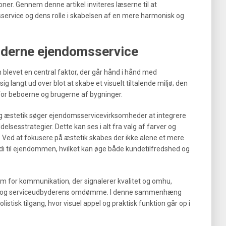
r. Gennem denne artikel inviteres læserne til at
ervice og dens rolle i skabelsen af en mere harmonisk og
moderne ejendomsservice
blevet en central faktor, der går hånd i hånd med
ig langt ud over blot at skabe et visuelt tiltalende miljø; den
t for beboerne og brugerne af bygninger.
g æstetik søger ejendomsservicevirksomheder at integrere
elsesstrategier. Dette kan ses i alt fra valg af farver og
g. Ved at fokusere på æstetik skabes der ikke alene et mere
ærdi til ejendommen, hvilket kan øge både kundetilfredshed og
m for kommunikation, der signalerer kvalitet og omhu,
ens og serviceudbyderens omdømme. I denne sammenhæng
listisk tilgang, hvor visuel appel og praktisk funktion går op i