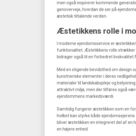
men også inspirerer kommende generatione
genoverveje, hvordan de ser på ejendomss
æstetisk tiltalende verden.
Æstetikkens rolle i 
I moderne ejendomsservice er æstetikken 
funktionalitet. Æstetikkens rolle strækker s
bidrager også til en forbedret livskvalite
Med en stigende bevidsthed om design o
kunstneriske elementer i deres vedligehold
materialer til landskabspleje og belysnin
attraktivt miljø, men der tilføres også v
ejendommens markedsværdi.
Samtidig fungerer æstetikken som en for
hvilket kan styrke både ejendomsejer
bliver æstetikken en integreret del af en ho
en højere enhed.