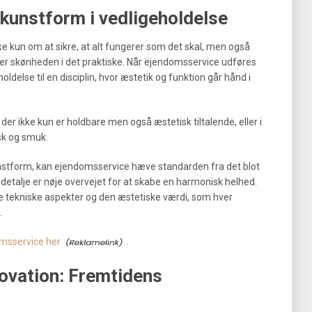
 kunstform i vedligeholdelse
kke kun om at sikre, at alt fungerer som det skal, men også
r skønheden i det praktiske. Når ejendomsservice udføres
oldelse til en disciplin, hvor æstetik og funktion går hånd i
der ikke kun er holdbare men også æstetisk tiltalende, eller i
isk og smuk.
unstform, kan ejendomsservice hæve standarden fra det blot
 detalje er nøje overvejet for at skabe en harmonisk helhed.
e tekniske aspekter og den æstetiske værdi, som hver
.
msservice her
.
ovation: Fremtidens