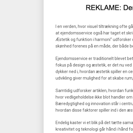
I en verden, hvor visuel tiltrækning ofte 
at ejendomsservice også har taget et skrid
Æstetik og funktion i harmoni” udforsker
skønhed forenes på en måde, der både ber
Ejendomsservice er traditionelt blevet b
fokus på design og æstetik, er det nu ved 
dykker ned i, hvordan æstetik spiller en 
udvikling giver mulighed for at skabe rum,
Samtidig udforsker artiklen, hvordan fun
hvor vedligeholdelse ikke blot handler o
Bæredygtighed og innovation står i centr
hvordan disse faktorer spiller ind i den æ
Endelig kaster vi et blik på det tætte sa
kreativitet og teknologi går hånd i hånd for