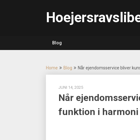
Skip
to
Hoejersravslibe
content
Blog
Home
Blog
Når ejendomsservice bliver kuns
JUNI 14, 2025
Når ejendomsservic
funktion i harmoni