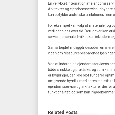
En vellykket integration af ejendomsservic
Arkitekter og ejendomsserviceudbydere a
kun opfylder æstetiske ambitioner, men og
For eksempel kan valg af materialer og ov
vedligeholdes over tid. Derudover kan a
servicepersonale, hvilket kan inkludere sk
Samarbejdet muliggør desuden en mere b
viden om ressourcebesparende løsninger
Ved at indarbejde ejendomsservicens persp
både smukke og praktiske, og som kan mo
er bygninger, der ikke blot fungerer opti
omgivende bymiljø med deres æstetiske k
ejendomsservice og arkitektur er derfor a
funktionalitet, og som kan imødekomme fr
Related Posts