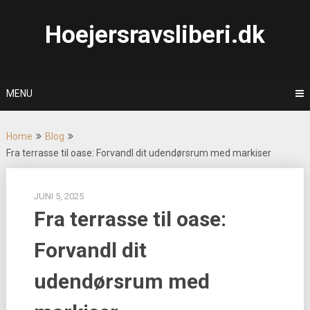
Skip
to
Hoejersravsliberi.dk
content
MENU
Home
Blog
Fra terrasse til oase: Forvandl dit udendørsrum med markiser
JUNI 5, 2025
Fra terrasse til oase:
Forvandl dit
udendørsrum med